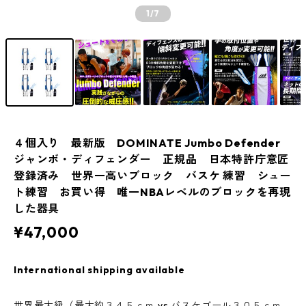
1
/7
４個入り 最新版 DOMINATE Jumbo Defender
ジャンボ・ディフェンダー 正規品 日本特許庁意匠
登録済み 世界一高いブロック バスケ 練習 シュー
ト練習 お買い得 唯一NBAレベルのブロックを再現
した器具
¥47,000
International shipping available
世界最大級（最大約３４５ｃｍ vs バスケゴール３０５ｃｍ、