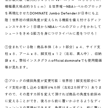
横幅最大地点約９５ｃｍ） ＆世界唯一NBAレベルのブロック
を再現化させたDOMINATE Jumbo Defenderが日本にも上
陸！世界初の傾斜角度が変えられる機能を備え付けるディフ
ェンスマネキン！日頃からNBAレベルのブロックをかわして
シュートをきめる能力を身につけライバルに差をつけろ！
①含まれている物：商品本体（ネット部分）x ４、サイド支
柱 x ８、アーム x ８、脚支柱 x １２（左右、真ん中）、収納
袋 x ４。弊社インスタグラムofficial.dominateでも使用動画
等が見れます。
②ブロックの傾斜角度が変更可能：世界初！脚支柱部分にサ
イド支柱が差し込める場所が4カ所（左右2カ所ずつ）ありま
すので、その差すカ所を変えて頂ければ商品の角度を前斜め
に変えることができ、後ろから前に覆いかぶさるようなディ
フェンンスの再現ができます。角度はまっすぐと、前に覆い