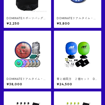
DOMINATEスポーツバッグｘ
DOMINATEリアルタイム・ス
１個 正規品 収納バッグ 黒色バ
ピードシステム（正規品） ワ
¥2,250
¥5,800
ッグにグレーロゴ
イヤレス・リアクショントレ
ーニング 機器１つのみ 単
体販売
DOMINATEリアルタイム・ス
青と緑両方 ２個セット DO
ピードシステム（正規品） ワ
MINATE FAT DEFENDER フ
¥38,000
¥24,500
イヤレス・リアクショントレ
ァット・ディフェンダー 正
ーニング器材１セット (機器６
規品 日本国特許庁にて意匠
個入り) 日本語版
登録済み商品 コンタクトプ
レーに特化したダミーディフ
ェンダー コンタクト練習
ヒットファースト 世界一横