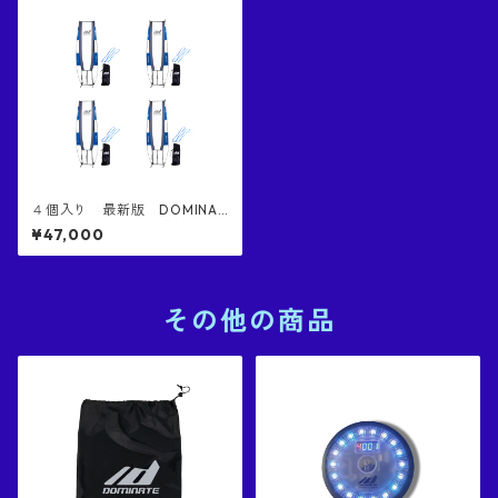
４個入り 最新版 DOMINAT
E Jumbo Defender ジャン
¥47,000
ボ・ディフェンダー 正規
品 日本特許庁意匠登録済
み 世界一高いブロック バ
スケ 練習 シュート練習 お
買い得 唯一NBAレベルのブ
その他の商品
ロックを再現した器具