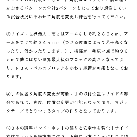
かぶさるパターンの合計2パターンとなっており想像してい
る試合状況にあわせて角度を変更し練習を行ってください。
③サイズ：世界最大！高さはアームなしで約２８９ｃｍ、ア
ームをつけて約３４５ｃｍ（つける位置によって若干高くな
ったり、低かったりします。）、横幅が一番広い点で約９６
ｃｍで他にはない世界最大級のブロックの高さとなってお
り、ＮＢＡレベルのブロックをかわす練習が可能となってお
ります。
④手の位置＆角度の変更が可能：手の取付位置はサイドの部
分であれば、角度、位置の変更が可能となっており、マジッ
クテープでとりつけるタイプの作りとなっております。
⑤３本の調整バンド：ネットの張りと安定性を強化！サイド
支柱でネットを横方向に張り、下部に下方に引っ張れ長さ調