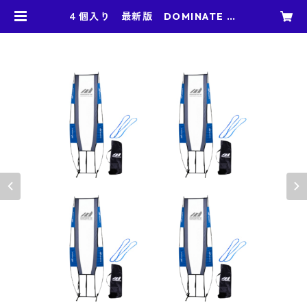
４個入り 最新版 DOMINATE Ju
mbo Defender ジャンボ・ディフ
ェンダー 正規品 日本特許庁意匠
登録済み 世界一高いブロック バ
スケ 練習 シュート練習 お買い
得 唯一NBAレベルのブロックを再
現した器具 | DOMINATE