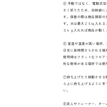
⑤ 手動ではなく、電動式
さく折りたため、収納袋に
す。保管の際は商品頭部の
す。水は最大２５㎏入れる
０ｋｇ入れれば商品が動く
⑥ 室温や温度が高い場所
日光に長時間さらされる場
使用時はフラットなフロア
利な物体がある場所では使
⑦持ち上げたり移動させる
ら上に持ち上げるように手
い。
⑧友人やトレーナー、チー