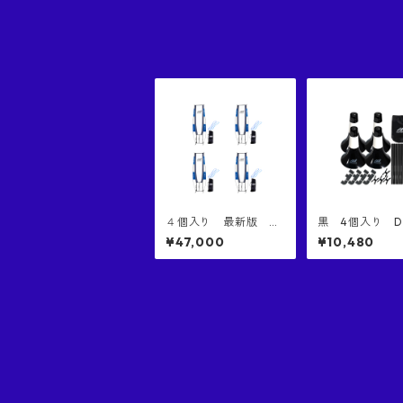
正規品 日本国特許庁
にて意匠登録済み商
品 コンタクトプレー
に特化したダミーディ
フェンダー コンタク
ト練習 ヒットファー
スト 世界一横幅のあ
るダミーディフェンダ
ー
４個入り 最新版 D
黒 4個入り D
OMINATE Jumbo Def
ATE リップコ
¥47,000
¥10,480
ender ジャンボ・ディ
正規品 意匠権取得済み
フェンダー 正規品
商品 バッグ付き 
日本特許庁意匠登録済
MINATE RIP CO
み 世界一高いブロッ
4PCS BLACK
ク バスケ 練習 シュ
ート練習 お買い得
唯一NBAレベルのブロ
ックを再現した器具