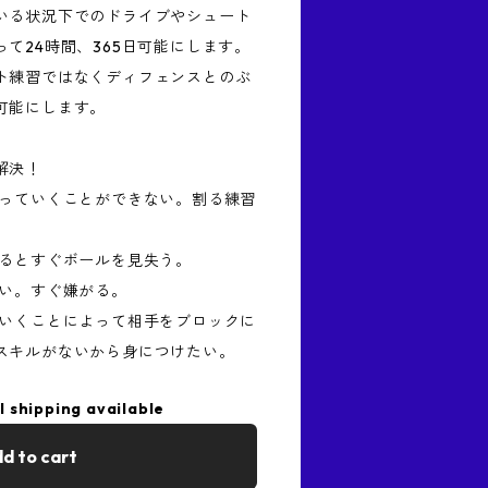
いる状況下でのドライブやシュート
て24時間、365日可能にします。
ト練習ではなくディフェンスとのぶ
可能にします。
解決！
割っていくことができない。割る練習
するとすぐボールを見失う。
ない。すぐ嫌がる。
ていくことによって相手をブロックに
スキルがないから身につけたい。
l shipping available
d to cart