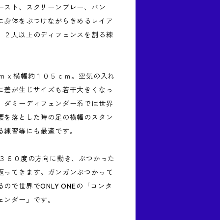
ースト、スクリーンプレー、バン
に身体をぶつけながらきめるレイア
、２人以上のディフェンスを割る練
ｃｍｘ横幅約１０５ｃｍ。空気の入れ
に差が生じサイズも若干大きくなっ
。ダミーディフェンダー系では世界
腰を落とした時の足の横幅のスタン
る練習等にも最適です。
、３６０度の方向に動き、ぶつかった
返ってきます。ガンガンぶつかって
ので世界でONLY ONEの「コンタ
ェンダー」です。