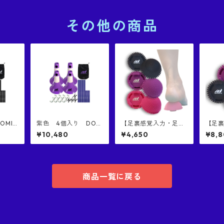
その他の商品
OMIN
紫色 4個入り DOM
【足裏感覚入力・足底
【足
ーン２
INATE リップコーン２
刺激】DOMINATE エ
刺激】
¥10,480
¥4,650
¥8,
正規品 意匠権取得済み
リート 触覚コンディシ
リート
DO
商品 バッグ付き DO
ョニングボール｜多く
ョニ
NE 2
MINATE RIP CONE 2
のプロアスリートに支
のプ
4PCS PURPLE
持される日本DOMINA
持され
TEブランド｜特殊突起
TEブ
商品一覧に戻る
コンディショニングボ
コン
ール｜日本国特許庁に
ール
て意匠権取得済み商品
て意
｜個数1個入り（色は
｜個数
ご選択ください）
ダム2