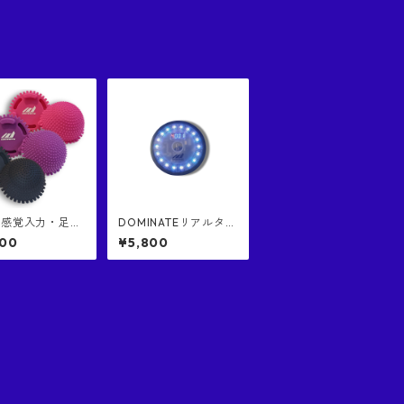
裏感覚入力・足底
DOMINATEリアルタイ
DOMINATE エ
ム・スピードシステム
800
¥5,800
 触覚コンディシ
（正規品） ワイヤレ
ングボール｜多く
ス・リアクショントレ
ロアスリートに支
ーニング 機器１つの
る日本DOMINA
み 単体販売
ランド｜特殊突起
ディショニングボ
｜日本国特許庁に
匠権取得済み商品
2個入り（ラン
色）