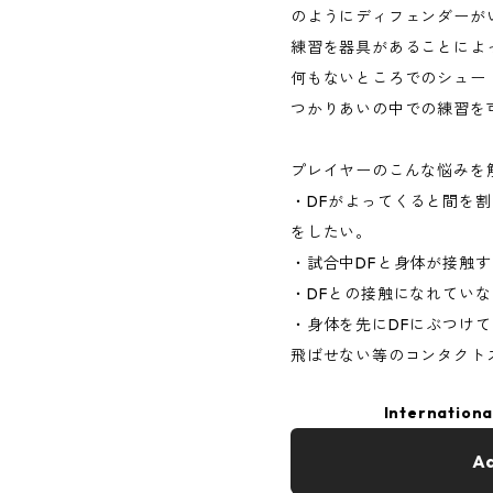
のようにディフェンダーが
練習を器具があることによっ
何もないところでのシュー
つかりあいの中での練習を
プレイヤーのこんな悩みを
・DFがよってくると間を
をしたい。
・試合中DFと身体が接触
・DFとの接触になれてい
・身体を先にDFにぶつけ
飛ばせない等のコンタクト
Internationa
Ad