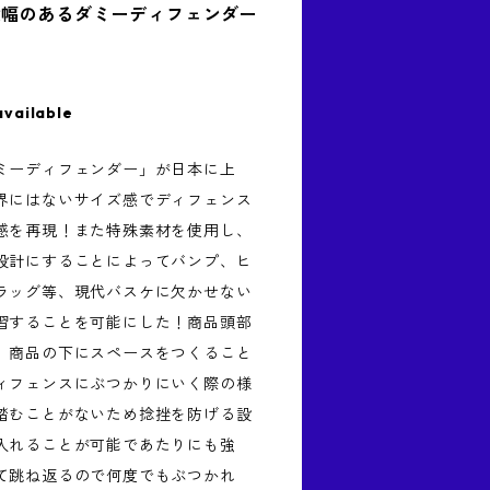
横幅のあるダミーディフェンダー
available
ミーディフェンダー」が日本に上
界にはないサイズ感でディフェンス
感を再現！また特殊素材を使用し、
設計にすることによってバンプ、ヒ
ラッグ等、現代バスケに欠かせない
習することを可能にした！商品頭部
、商品の下にスペースをつくること
ィフェンスにぶつかりにいく際の様
踏むことがないため捻挫を防げる設
入れることが可能であたりにも強
て跳ね返るので何度でもぶつかれ