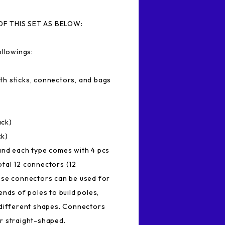
F THIS SET AS BELOW:
ollowings:
h sticks, connectors, and bags
.
ack)
ck)
and each type comes with 4 pcs
total 12 connectors (12
ese connectors can be used for
nds of poles to build poles,
 different shapes. Connectors
r straight-shaped.