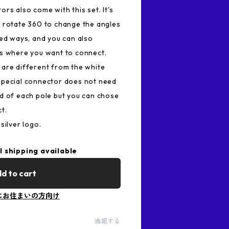
rs also come with this set. It's
n rotate 360 to change the angles
red ways, and you can also
es where you want to connect.
are different from the white
special connector does not need
d of each pole but you can chose
t.
silver logo.
l shipping available
d to cart
にお住まいの方向け
通報する