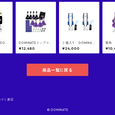
DOMI
DOMINATEリップコー
２個入り DOMINATE
紫色 
ENDER
ン１（黒色４個） ⅹ D
Jumbo Defender ジ
INA
¥12,480
¥24,000
¥10,
ィフェ
OMINATEリップコー
ャンボ・ディフェンダ
正規品 意匠権取得
 日本
ン２混合セット（紫色
ー 正規品 日本特許
商品 
匠登録
４個）DOMINATE RIP
庁意匠登録済み 世界
MINAT
タクト
CONE 1& 2, RIP CON
一高いブロック バス
4PCS
たダミ
E 2 COMES WITH STI
ケ 練習 シュート練
商品一覧に戻る
ー コ
CKS, CONNECTORS A
習 お買い得 唯一NB
ヒット
ND BAGS
Aレベルのブロックを
界一横
再現した器具
ディフ
基づく表記
© DOMINATE