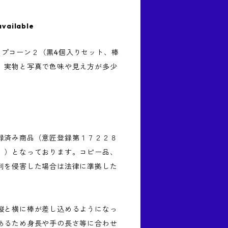
available
 リップコーン２（黒4個入りセット、棒
。実物と写真で色味や見え方が多少
録済み商品（意匠登録第１７２２８
」）となっております。コピー品、
利を侵害した場合は法律に準拠した
縦と横に棒が差し込めるようになっ
あるため身長や手の長さ等に合わせ