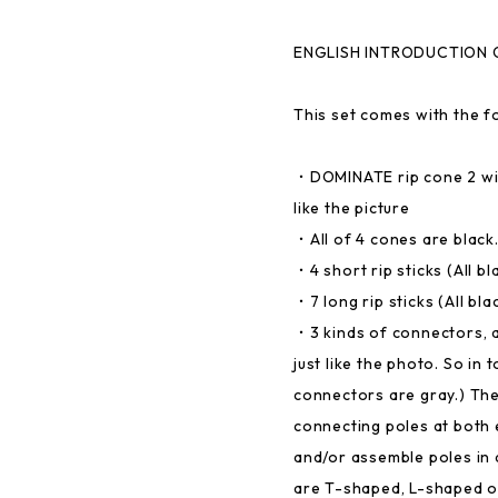
ENGLISH INTRODUCTION O
This set comes with the f
・DOMINATE rip cone 2 wit
like the picture
・All of 4 cones are black
・4 short rip sticks (All bl
・7 long rip sticks (All bla
・3 kinds of connectors, 
just like the photo. So in 
connectors are gray.) Th
connecting poles at both e
and/or assemble poles in
are T-shaped, L-shaped o