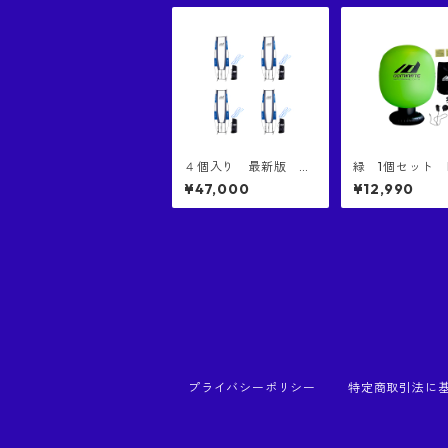
４個入り 最新版 D
緑 1個セット 
OMINATE Jumbo Def
NATE FAT DEF
¥47,000
¥12,990
ender ジャンボ・ディ
ファット・デ
フェンダー 正規品
ンダー 正規品
日本特許庁意匠登録済
国特許庁にて意
み 世界一高いブロッ
済み商品 コン
ク バスケ 練習 シュ
プレーに特化し
ート練習 お買い得
ーディフェンダ
唯一NBAレベルのブロ
ンタクト練習 
ックを再現した器具
ファースト 世
幅のあるダミー
ェンダー
プライバシーポリシー
特定商取引法に