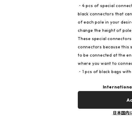
・4 pcs of special connecto
black connectors that ca
of each pole in your desi
change the height of pol
These special connectors 
connectors because this 
to be connected at the en
where you want to connec
・1 pcs of black bags with 
Internationa
Ad
日本国内