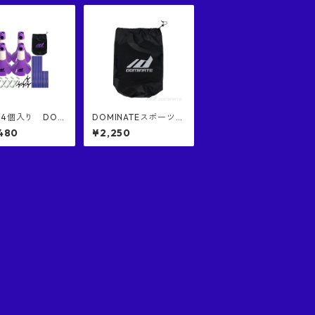
4個入り DOM
DOMINATEスポーツバ
TE リップコーン２
ッグｘ１個 正規品 収
480
¥2,250
済み
納バッグ 黒色バッグに
バッグ付き DO
グレーロゴ
E RIP CONE 2
 PURPLE