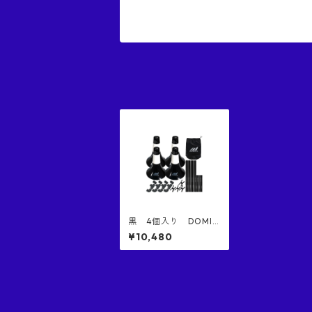
黒 4個入り DOMIN
ATE リップコーン２
¥10,480
正規品 意匠権取得済み
商品 バッグ付き DO
MINATE RIP CONE 2
4PCS BLACK