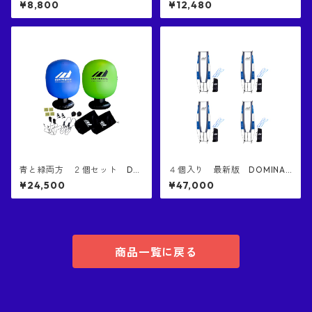
¥8,800
¥12,480
ディショニングボール｜多く
ップコーン２混合セット（黒
のプロアスリートに支持され
色４個）混ぜ合わせ DOMINA
る日本DOMINATEブランド｜
TE RIP CONE 1& 2, RIP CONE
特殊突起コンディショニング
2 COMES WITH STICKS, CON
ボール｜日本国特許庁にて意
NECTORS AND BAGS
匠権取得済み商品｜個数2個入
り（ランダム2色）
青と緑両方 ２個セット DO
４個入り 最新版 DOMINAT
MINATE FAT DEFENDER フ
E Jumbo Defender ジャン
¥24,500
¥47,000
ァット・ディフェンダー 正
ボ・ディフェンダー 正規
規品 日本国特許庁にて意匠
品 日本特許庁意匠登録済
登録済み商品 コンタクトプ
み 世界一高いブロック バ
レーに特化したダミーディフ
スケ 練習 シュート練習 お
ェンダー コンタクト練習
買い得 唯一NBAレベルのブ
ヒットファースト 世界一横
ロックを再現した器具
商品一覧に戻る
幅のあるダミーディフェンダ
ー