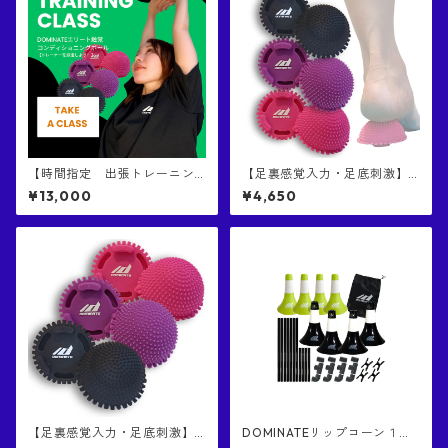
【時間指定 出張トレーニン
【足裏感覚入力・足底刺激】D
グ】DOMINATE エリート 触覚
OMINATE エリート 触覚コン
¥13,000
¥4,650
コンディショニングボール
ディショニングボール｜多く
７０分クラス 1名あたり
のプロアスリートに支持され
る日本DOMINATEブランド｜
特殊突起コンディショニング
ボール｜日本国特許庁にて意
匠権取得済み商品｜個数1個入
り（色はご選択ください）
【足裏感覚入力・足底刺激】D
DOMINATEリップコーン１
OMINATE エリート 触覚コン
（緑色４個） ⅹ DOMINATEリ