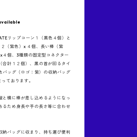
available
NATEリップコーン１（黒色４個）と
ーン２（紫色）x ４個、長い棒（紫
x４個、3種類の固定型コネクター
（合計１２個）、黒の首が回るタイ
黒色バッグ（ロゴ：紫）の収納バッグ
なっております。
縦と横に棒が差し込めるようになっ
あるため身長や手の長さ等に合わせ
。
収納バッグに収まり、持ち運び便利