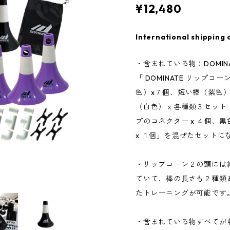
¥12,480
International shipping 
・含まれている物：DOMI
「 DOMINATE リップコ
色）x７個、短い棒（紫色）
（白色）ｘ各種類３セット
プのコネクター x ４個、
x １個」を混ぜたセットに
・リップコーン２の頭には
ていて、棒の長さも２種類
たトレーニングが可能です
・含まれている物すべてが