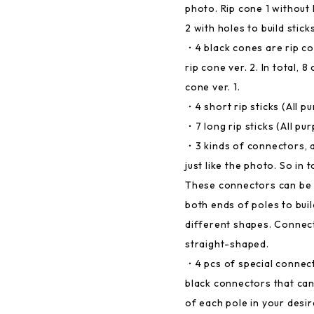
photo. Rip cone 1 without 
2 with holes to build sticks
・4 black cones are rip co
rip cone ver. 2. In total, 
cone ver. 1.
・4 short rip sticks (All pu
・7 long rip sticks (All pur
・3 kinds of connectors, 
just like the photo. So in 
These connectors can be 
both ends of poles to bui
different shapes. Connec
straight-shaped.
・4 pcs of special connecto
black connectors that ca
of each pole in your desi