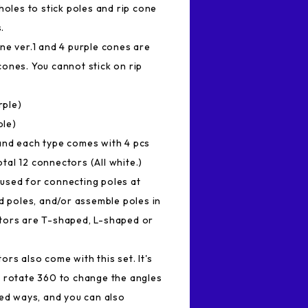
holes to stick poles and rip cone
.
ne ver.1 and 4 purple cones are
8 cones. You cannot stick on rip
rple)
ple)
and each type comes with 4 pcs
total 12 connectors (All white.)
used for connecting poles at
ld poles, and/or assemble poles in
tors are T-shaped, L-shaped or
rs also come with this set. It's
n rotate 360 to change the angles
red ways, and you can also