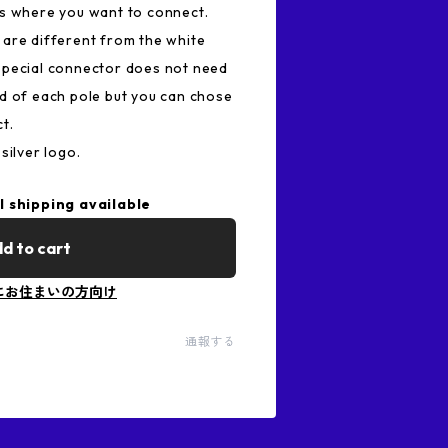
es where you want to connect.
are different from the white
special connector does not need
d of each pole but you can chose
t.
silver logo.
l shipping available
d to cart
にお住まいの方向け
通報する