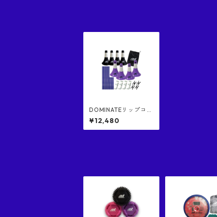
DOMINATEリップコー
ン１（黒色４個） ⅹ D
¥12,480
OMINATEリップコー
ン２混合セット（紫色
４個）DOMINATE RIP
CONE 1& 2, RIP CON
E 2 COMES WITH STI
CKS, CONNECTORS A
ND BAGS