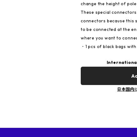
change the height of pol
These special connectors 
connectors because this 
to be connected at the en
where you want to connec
・1 pcs of black bags with 
Internationa
Ad
日本国内