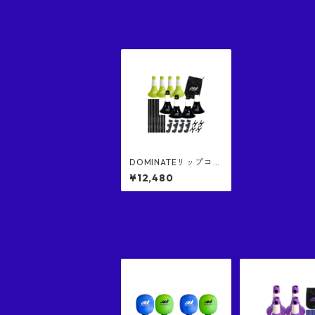
DOMINATEリップコー
ン１（緑色４個） ⅹ D
¥12,480
OMINATEリップコー
ン２混合セット（黒色
４個）混ぜ合わせ DO
MINATE RIP CONE 1&
2, RIP CONE 2 COME
S WITH STICKS, CON
NECTORS AND BAGS