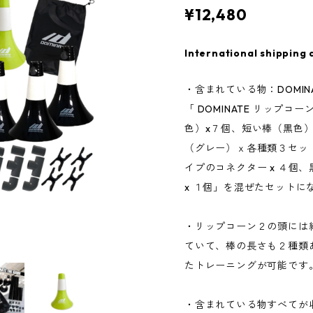
¥12,480
International shipping 
・含まれている物：DOMI
「 DOMINATE リップコ
色）x７個、短い棒（黒色）
（グレー）ｘ各種類３セッ
イプのコネクター x ４個
x １個」を混ぜたセットに
・リップコーン２の頭には
ていて、棒の長さも２種類
たトレーニングが可能です
・含まれている物すべてが