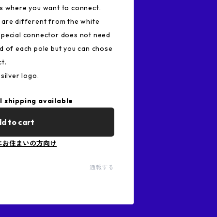
es where you want to connect.
are different from the white
special connector does not need
d of each pole but you can chose
t.
silver logo.
l shipping available
d to cart
にお住まいの方向け
通報する