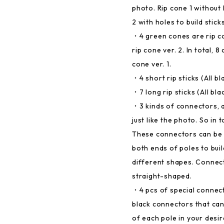
photo. Rip cone 1 without 
2 with holes to build sticks
・4 green cones are rip co
rip cone ver. 2. In total, 
cone ver. 1.
・4 short rip sticks (All bl
・7 long rip sticks (All bla
・3 kinds of connectors, 
just like the photo. So in 
These connectors can be 
both ends of poles to bui
different shapes. Connec
straight-shaped.
・4 pcs of special connecto
black connectors that ca
of each pole in your desi