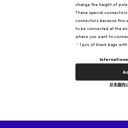
change the height of pol
These special connectors 
connectors because this 
to be connected at the en
where you want to connec
・1 pcs of black bags with 
Internationa
Ad
日本国内