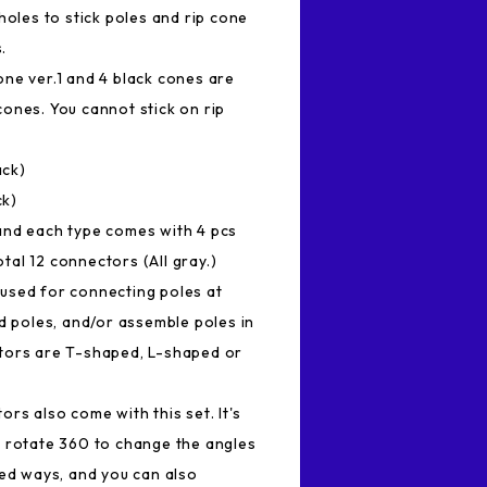
holes to stick poles and rip cone
.
ne ver.1 and 4 black cones are
8 cones. You cannot stick on rip
ack)
ck)
and each type comes with 4 pcs
total 12 connectors (All gray.)
used for connecting poles at
ld poles, and/or assemble poles in
tors are T-shaped, L-shaped or
rs also come with this set. It's
n rotate 360 to change the angles
red ways, and you can also