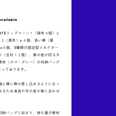
available
NATEリップコーン１（緑色４個）と
ーン２（黒色）x ４個、長い棒（黒
x４個、3種類の固定型コネクター
ト（合計１２個）、黒の首が回るタ
、黒色（ロゴ：グレー）の収納バッグ
なっております。
縦と横に棒が差し込めるようになっ
あるため身長や手の長さ等に合わせ
。
収納バッグに収まり、持ち運び便利