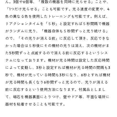
ん。3個や6個等、「複数の機器を同時に光らせる」ことや、
「1つだけ光らせる」ことも可能です。光る速度の変更や、4
色の異なる色を使用したトレーニングも可能です。例えば、
リアクションタイムを「５秒」と設定すれば５秒間隔で機器
がランダムに光り、「機器自体も５秒間ずっと光り続ける」
ので、「その光りが消える前」に反応して頂き、反応できな
かった場合は５秒後にその機材の光りは消え、次の機材がま
た5秒間ずっと点滅するので消える前に反応するというシス
テムになっております。機材が光る時間は設定した反応時間
によって変動し、3秒と設定すれば機材が光る時間の間隔も3
秒で、機材が光っている時間も3秒になり、6秒とすれば機材
が光る時間も長くなり6秒間ずっと光るので、光りが消える
前に反応するという使用方法になります。付属品としまし
て、磁石を機器裏面にとりつけ、壁やドア等、平面な場所に
器材を粘着させることも可能です。