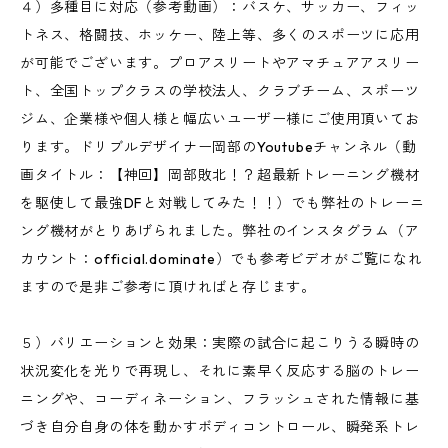
４）多種目に対応（参考動画）：バスケ、サッカー、フィッ
トネス、格闘技、ホッケー、陸上等、多くのスポーツに応用
が可能でございます。プロアスリートやアマチュアアスリー
ト、全国トップクラスの学校法人、クラブチーム、スポーツ
ジム、企業様や個人様と幅広いユーザー様にご使用頂いてお
ります。ドリブルデザイナー岡部のYoutubeチャンネル（動
画タイトル：【神回】岡部敗北！？超最新トレーニング機材
を駆使して最強DFと対戦してみた！！）でも弊社のトレーニ
ング機材がとりあげられました。弊社のインスタグラム（ア
カウント：official.dominate）でも参考ビデオがご覧になれ
ますので是非ご参考に頂ければと存じます。
５）バリエーションと効果：実際の試合に起こりうる瞬時の
状況変化を光りで再現し、それに素早く反応する脳のトレー
ニングや、コーディネーション、フラッシュされた情報に基
づき自分自身の体を動かすボディコントロール、瞬発系トレ