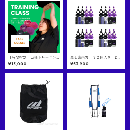
【時間指定 出張トレーニン
黒と紫両方 ３２個入り DO
グ】DOMINATE エリート 触覚
MINATE リップコーン２ 正規
¥13,000
¥53,900
コンディショニングボール
品 意匠権取得済み商品 バッ
７０分クラス 1名あたり
グ付き DOMINATE RIP CONE
2 32PCS BLACK&PURPLE