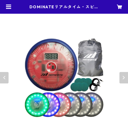
DOMINATEリアルタイム・スピー
ドシステム（正規品） ワイヤレス・
リアクショントレーニング器材１セ
ット (機器６個入り) 日本語版 | DO
MINATE